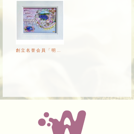
創立名誉会員「明流」の「Blow it away」展示