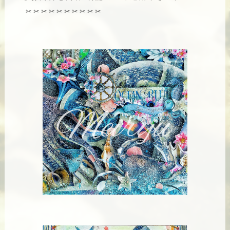
✂︎✂︎✂︎✂︎✂︎✂︎✂︎✂︎✂︎✂︎