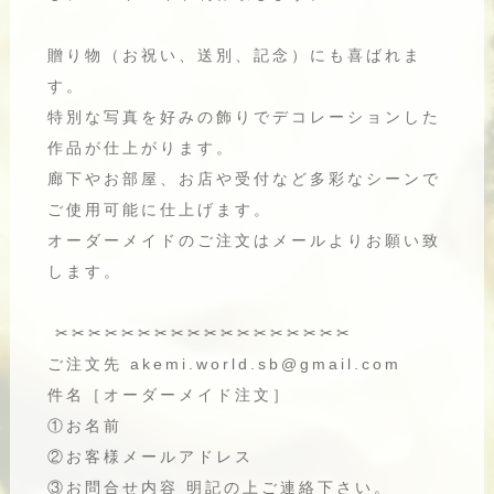
贈り物（お祝い、送別、記念）にも喜ばれま
す。
特別な写真を好みの飾りでデコレーションした
作品が仕上がります。
廊下やお部屋、お店や受付など多彩なシーンで
ご使用可能に仕上げます。
オーダーメイドのご注文はメールよりお願い致
します。
✂︎✂︎✂︎✂︎✂︎✂︎✂︎✂︎✂︎✂︎✂︎✂︎✂︎✂︎✂︎✂︎✂︎✂︎
ご注文先 akemi.world.sb@gmail.com
件名［オーダーメイド注文］
①お名前
②お客様メールアドレス
③お問合せ内容 明記の上ご連絡下さい。