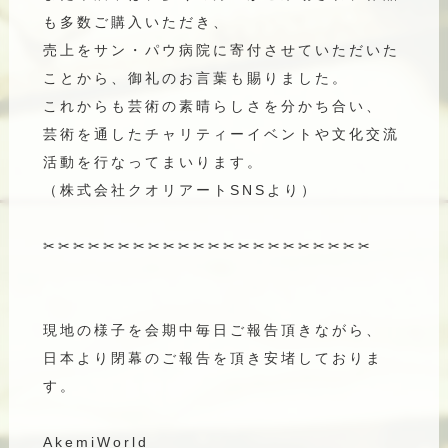
も多数ご購入いただき、
売上をサン・パウ病院に寄付させていただいた
ことから、御礼のお言葉も賜りました。
これからも芸術の素晴らしさを分かち合い、
芸術を通したチャリティーイベントや文化交流
活動を行なってまいります。
（株式会社クオリアートSNSより）
✂︎✂︎✂︎✂︎✂︎✂︎✂︎✂︎✂︎✂︎✂︎✂︎✂︎✂︎✂︎✂︎✂︎✂︎✂︎✂︎✂︎✂︎
現地の様子を会期中毎日ご報告頂きながら、
日本より閉幕のご報告を頂き安堵しておりま
す。
AkemiWorld