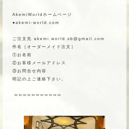
AkemiWorldホームページ
●akemi-world.com
ご注文先 akemi.world.sb@gmail.com
件名［オーダーメイド注文］
①お名前
②お客様メールアドレス
③お問合せ内容
明記の上ご連絡下さい。
✂︎✂︎✂︎✂︎✂︎✂︎✂︎✂︎✂︎✂︎✂︎