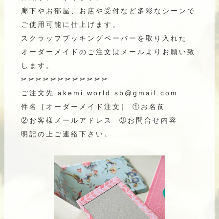
廊下やお部屋、お店や受付など多彩なシーンで
ご使用可能に仕上げます。
スクラップブッキングペーパーを取り入れた
オーダーメイドのご注文はメールよりお願い致
します。
✂︎✂︎✂︎✂︎✂︎✂︎✂︎✂︎✂︎✂︎✂︎✂︎
ご注文先 akemi.world.sb@gmail.com
件名［オーダーメイド注文］
①お名前
②お客様メールアドレス
③お問合せ内容
明記の上ご連絡下さい。